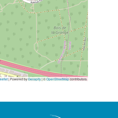
eaflet
|
Powered by
Geoapify
| ©
OpenStreetMap
contributors