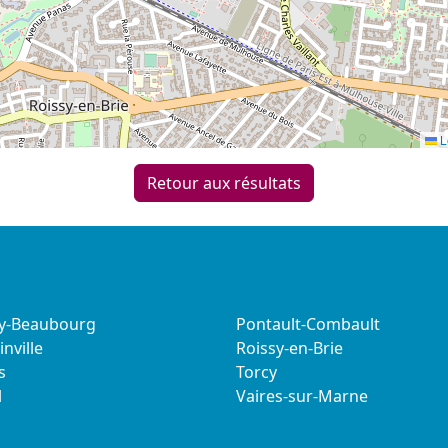
L
Retour aux résultats
sy-Beaubourg
Pontault-Combault
nville
Roissy-en-Brie
s
Torcy
l
Vaires-sur-Marne