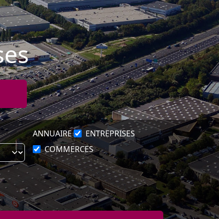
ses
ANNUAIRE
ENTREPRISES
COMMERCES