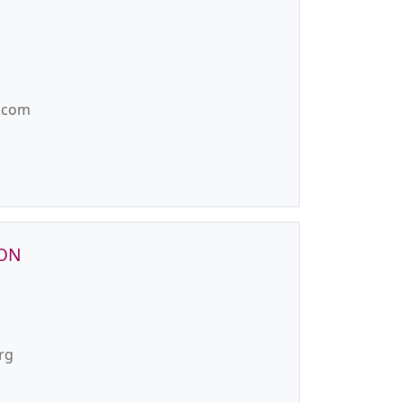
l.com
ION
rg