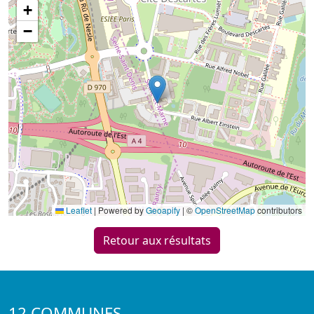
+
−
Leaflet
|
Powered by
Geoapify
| ©
OpenStreetMap
contributors
Retour aux résultats
12 COMMUNES