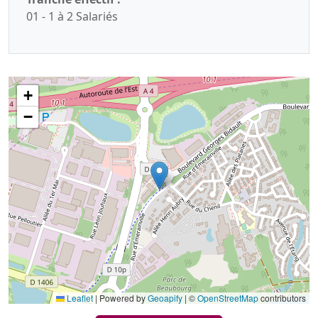
01 - 1 à 2 Salariés
+
−
Leaflet
|
Powered by
Geoapify
| ©
OpenStreetMap
contributors