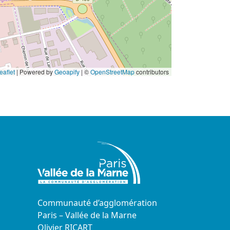
eaflet
|
Powered by
Geoapify
| ©
OpenStreetMap
contributors
Communauté d’agglomération
Paris – Vallée de la Marne
Olivier RICART