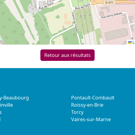
L
Retour aux résultats
sy-Beaubourg
Pontault-Combault
nville
Roissy-en-Brie
s
Torcy
l
Vaires-sur-Marne