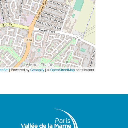
eaflet
|
Powered by
Geoapify
| ©
OpenStreetMap
contributors