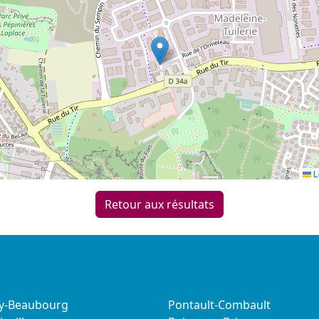
L
Retour aux résultats
sy-Beaubourg
Pontault-Combault