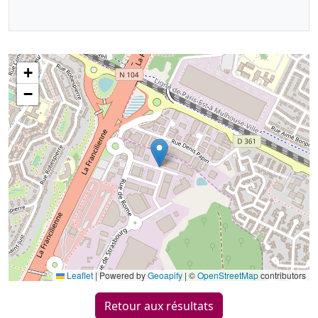
+
−
Leaflet
|
Powered by
Geoapify
| ©
OpenStreetMap
contributors
Retour aux résultats