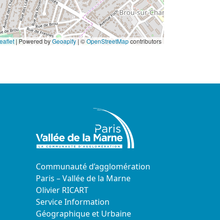
eaflet
|
Powered by
Geoapify
| ©
OpenStreetMap
contributors
Communauté d’agglomération
Paris – Vallée de la Marne
Olivier RICART
Service Information
Géographique et Urbaine