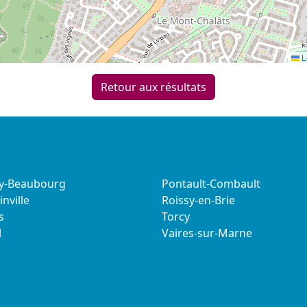
L
Retour aux résultats
sy-Beaubourg
Pontault-Combault
nville
Roissy-en-Brie
s
Torcy
l
Vaires-sur-Marne