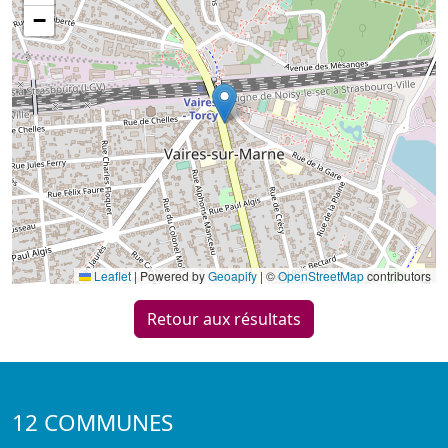
−
Leaflet
|
Powered by
Geoapify
| ©
OpenStreetMap
contributors
Retour aux résultats
12 COMMUNES